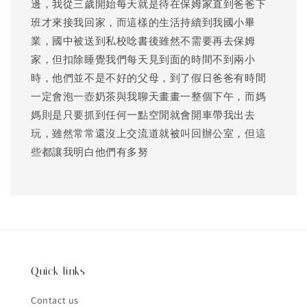
邊，我從三歲開始每天就是待在保姆家直到爸爸下
班才來接我回家，而這樣的生活持續到我國小畢
業，國中被送到私校唸書後雖然不需要再去保姆
家，但扣除睡覺我們每天見到面的時間不到兩小
時，他們並不是不好的父母，到了假日爸爸有時間
一定會泡一壺奶茶與我聊天畫畫一整個下午，而媽
媽則是只要抓到任何一點空閒就會開車帶我出去
玩，雖然常常還沒上交流道就被叫回辦公室，但這
些都讓我明白他們有多努
Quick links
Contact us